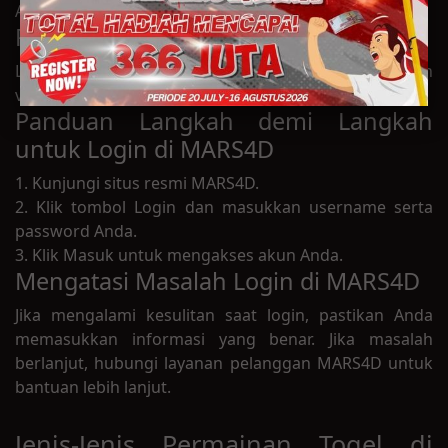
Anda di MARS4D.
Proses Login di MARS4D
Login ke akun MARS4D Anda dengan mudah setelah
verifikasi.
Panduan Langkah demi Langkah
untuk Login di MARS4D
1. Kunjungi situs resmi MARS4D.
2. Klik tombol Login dan masukkan username serta
password Anda.
3. Klik Masuk untuk mengakses akun Anda.
Mengatasi Masalah Login di MARS4D
Jika mengalami kesulitan saat login, pastikan Anda
memasukkan informasi yang benar. Jika masalah
berlanjut, hubungi layanan pelanggan MARS4D untuk
bantuan lebih lanjut.
Jenis-Jenis Permainan Togel di