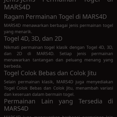
MARS4D
Ragam Permainan Togel di MARS4D
MARS4D menawarkan berbagai jenis permainan togel
yang menarik.
Togel 4D, 3D, dan 2D
Nikmati permainan togel klasik dengan Togel 4D, 3D,
dan 2D di MARS4D. Setiap jenis permainan
menawarkan tantangan dan peluang menang yang
berbeda.
Togel Colok Bebas dan Colok Jitu
Selain permainan klasik, MARS4D juga menyediakan
Togel Colok Bebas dan Colok Jitu, menambah variasi
dan keseruan dalam bermain togel.
Permainan Lain yang Tersedia di
MARS4D